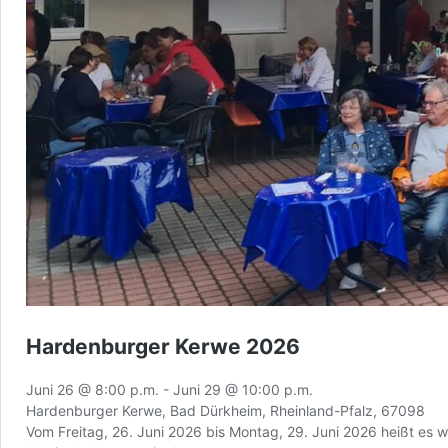
Hardenburger Kerwe 2026
Juni 26 @ 8:00 p.m.
-
Juni 29 @ 10:00 p.m.
Hardenburger Kerwe, Bad Dürkheim, Rheinland-Pfalz, 67098
Vom Freitag, 26. Juni 2026 bis Montag, 29. Juni 2026 heißt e