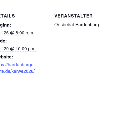
ETAILS
VERANSTALTER
Ortsbeirat Hardenburg
ginn:
ni 26 @ 8:00 p.m.
de:
ni 29 @ 10:00 p.m.
bsite:
tps://hardenburger-
ste.de/kerwe2026/