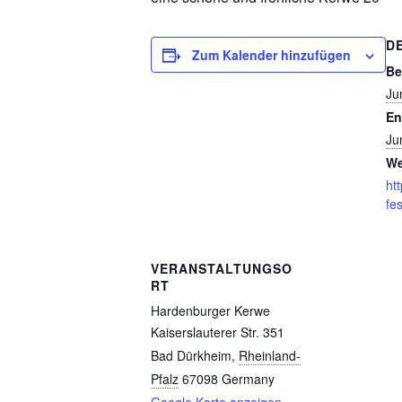
D
Zum Kalender hinzufügen
Be
Ju
En
Ju
We
ht
fe
VERANSTALTUNGSO
RT
Hardenburger Kerwe
Kaiserslauterer Str. 351
Bad Dürkheim
,
Rheinland-
Pfalz
67098
Germany
Google Karte anzeigen