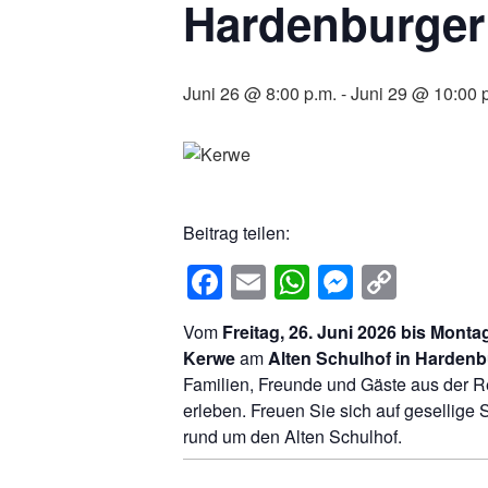
Hardenburger
Juni 26 @ 8:00 p.m.
-
Juni 29 @ 10:00 
Beitrag teilen:
F
E
W
M
C
a
m
h
e
o
Vom
Freitag, 26. Juni 2026 bis Monta
c
ail
at
ss
p
Kerwe
am
Alten Schulhof in Harden
e
s
e
y
Familien, Freunde und Gäste aus der Re
b
A
n
Li
erleben. Freuen Sie sich auf gesellige
rund um den Alten Schulhof.
o
p
g
n